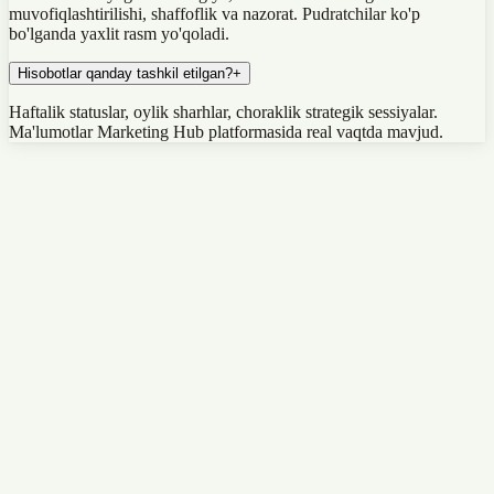
muvofiqlashtirilishi, shaffoflik va nazorat. Pudratchilar ko'p
bo'lganda yaxlit rasm yo'qoladi.
Hisobotlar qanday tashkil etilgan?
+
Haftalik statuslar, oylik sharhlar, choraklik strategik sessiyalar.
Ma'lumotlar Marketing Hub platformasida real vaqtda mavjud.
Marketing
Autsorsing
Marketing agentligini qanday tanlash kerak: 12
bandli chek-list
Birinchi marta marketing agentligini tanlayotgan yoki pudratchini
almashtirishni xohlovchi kompaniyalar uchun amaliy chek-list.
Ishonchli hamkorni «konveyer agentlik»dan ajratuvchi 12 ta mezon.
10 daqiqa