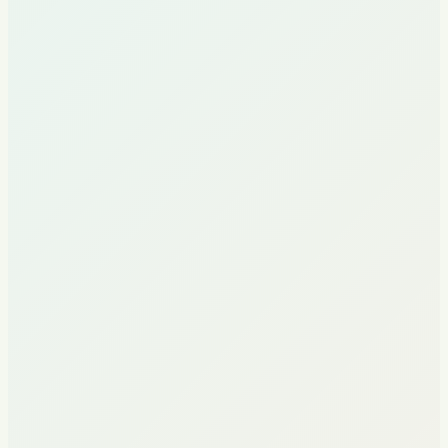
Har bir biznes bo'yicha shaffof analitika
Dizayn / Arxitektura
Interer dizayn studiyasi uchun marketing
Bishkekdagi yetakchi interer dizayn studiyasi uchun kompleks
marketing. Pozitsiyalash, lid generatsiya, obro'ni boshqarish.
Strategiya
Digital-reklama
Kontent
Kiruvchi murojaatlarning o'sishi
Bozordagi pozitsiyaning kuchayishi
Kontent bilan tizimli ish
Moliya / Investitsiyalar
Investitsiya kompaniyasi uchun marketing
Investitsiya-brokerlik kompaniyasi uchun marketing-strategiya va
targ'ibot. Moliyaviy xizmatlar segmentida mijozlarni jalb qilish.
Strategiya
Digital-reklama
Analitika
Mijozlar bazasining o'sishi