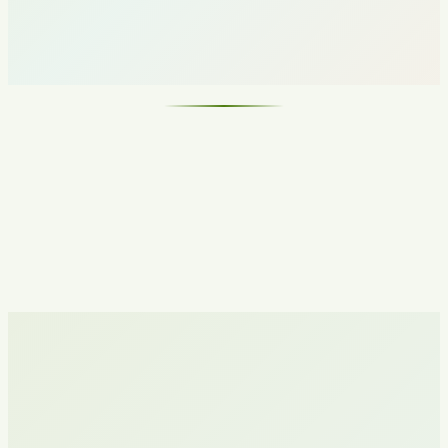
Краткий анализ текущей ситуации
Рекомендации по формату сотрудничества
Приглашение на стратегическую сессию
Ko'chmas mulk