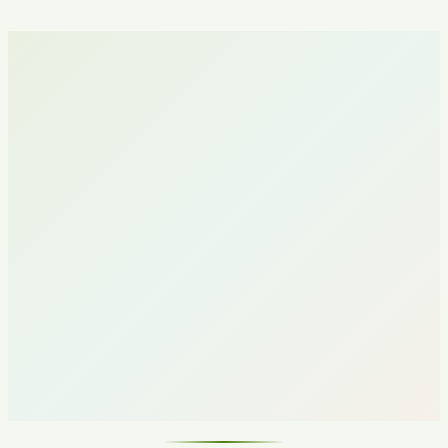
Yuriy Volkov
Marketing strategi
Har bir mijoz uchun strategiyani shaxsan ishlab chiqadi
Biznes-modelga va iqtisodiyotga chuqur kirish
Maksimal sifat uchun mijozlar soni cheklangan