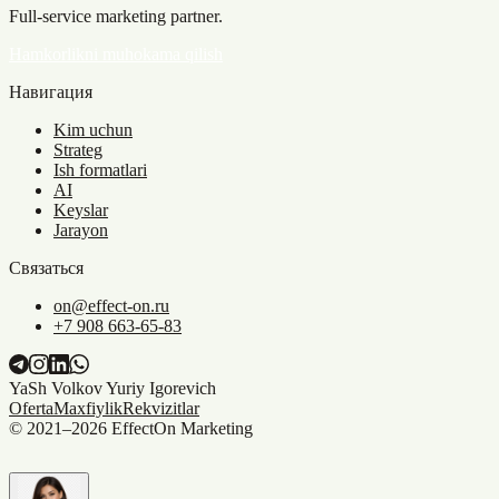
Full-service marketing partner.
Hamkorlikni muhokama qilish
Навигация
Kim uchun
Strateg
Ish formatlari
AI
Keyslar
Jarayon
Связаться
on@effect-on.ru
+7 908 663-65-83
YaSh Volkov Yuriy Igorevich
Oferta
Maxfiylik
Rekvizitlar
© 2021–
2026
EffectOn Marketing