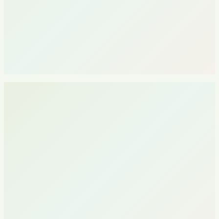
Operatsion AI: reglamentlar, bilimlar bazasi, sifatni nazorat
qilish
AI arxitekturasi: stsenariylar, ustuvorlashtirish, xavflarni
baholash
1-2 stsenariyni pilotlash va foydalanishga joriy etish
Mavjud biznes-tizimlar bilan integratsiya
Yagona dashboard: strategiya, byudjet, vazifalar, analitika
Shaffoflik: biz nima qilayotganimizni real vaqtda ko'rasiz
Marketing ma'lumotlari bilan ishlash uchun AI-assistent
Barcha yo'nalishlar bo'yicha KPI-treking
Sizning tizimlaringiz bilan integratsiya