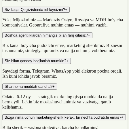
Siz faqat Qirg'izistonda ishlaysizmi?
+
Yo'q. Mijozlarimiz — Markaziy Osiyo, Rossiya va MDH bo'yicha
kompaniyalar. Geografiya muhim emas — muhimi vazifa.
Boshqa agentliklardan nimangiz bilan farq qilasiz?
+
Biz kanal bo'yicha pudratchi emas, marketing-sherikmiz. Biznesni
tushunamiz, strategiya quramiz va natija uchun javob beramiz.
Siz bilan qanday bog'lanish mumkin?
+
Saytdagi forma, Telegram, WhatsApp yoki elektron pochta orqali.
Ish kuni ichida javob beramiz.
Shartnoma muddati qancha?
+
Odatda 6-12 oy — strategik marketing qisqa muddatda natija
bermaydi. Lekin biz moslashuvchanimiz va vaziyatga qarab
kelishamiz.
Bizga nima uchun marketing-sherik kerak, bir nechta pudratchi emas?
+
Bitta sherik = yagona strategiya, barcha kanallarning