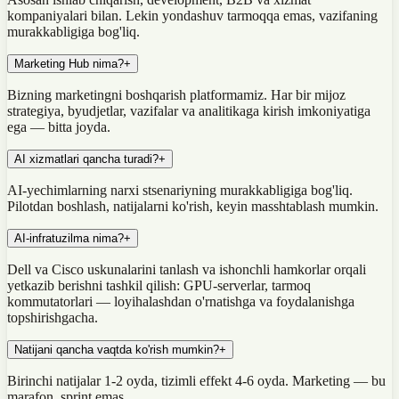
kompaniyalari bilan. Lekin yondashuv tarmoqqa emas, vazifaning
murakkabligiga bog'liq.
Marketing Hub nima?
+
Bizning marketingni boshqarish platformamiz. Har bir mijoz
strategiya, byudjetlar, vazifalar va analitikaga kirish imkoniyatiga
ega — bitta joyda.
AI xizmatlari qancha turadi?
+
AI-yechimlarning narxi stsenariyning murakkabligiga bog'liq.
Pilotdan boshlash, natijalarni ko'rish, keyin masshtablash mumkin.
AI-infratuzilma nima?
+
Dell va Cisco uskunalarini tanlash va ishonchli hamkorlar orqali
yetkazib berishni tashkil qilish: GPU-serverlar, tarmoq
kommutatorlari — loyihalashdan o'rnatishga va foydalanishga
topshirishgacha.
Natijani qancha vaqtda ko'rish mumkin?
+
Birinchi natijalar 1-2 oyda, tizimli effekt 4-6 oyda. Marketing — bu
marafon, sprint emas.