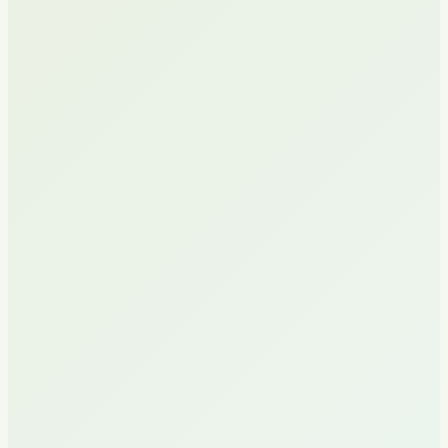
Developer uchun marketing tizimi
Kompleks tizimni qurish: pozitsiyalash, lendinglar, reklama
kampaniyalari, sotuv analitikasi.
Strategiya
Digital-reklama
Analitika
Marketingning o'zini oqlashi 300% dan yuqori
Kvalifikatsiyalangan murojaatlarning barqaror oqimi
Bosishdan bitimgacha shaffof voronka
Shahar tashqarisidagi ko'chmas mulk
Premium ko'chmas mulk uchun marketing
High-ticket loyiha uchun kompleks marketing: strategiya, kanallar,
lidlarni kvalifikatsiya qilish.
Strategiya
Digital-reklama
Analitika
Marketingning o'zini oqlashi 270% dan yuqori
Murojaatlarni kvalifikatsiya qilish tizimi
Mijozning narxi loyiha iqtisodiyoti doirasida
Turizm