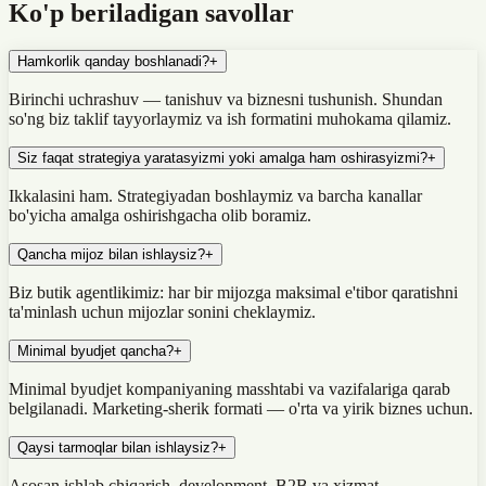
Ko'p beriladigan savollar
Hamkorlik qanday boshlanadi?
+
Birinchi uchrashuv — tanishuv va biznesni tushunish. Shundan
so'ng biz taklif tayyorlaymiz va ish formatini muhokama qilamiz.
Siz faqat strategiya yaratasyizmi yoki amalga ham oshirasyizmi?
+
Ikkalasini ham. Strategiyadan boshlaymiz va barcha kanallar
bo'yicha amalga oshirishgacha olib boramiz.
Qancha mijoz bilan ishlaysiz?
+
Biz butik agentlikimiz: har bir mijozga maksimal e'tibor qaratishni
ta'minlash uchun mijozlar sonini cheklaymiz.
Minimal byudjet qancha?
+
Minimal byudjet kompaniyaning masshtabi va vazifalariga qarab
belgilanadi. Marketing-sherik formati — o'rta va yirik biznes uchun.
Qaysi tarmoqlar bilan ishlaysiz?
+
Asosan ishlab chiqarish, development, B2B va xizmat