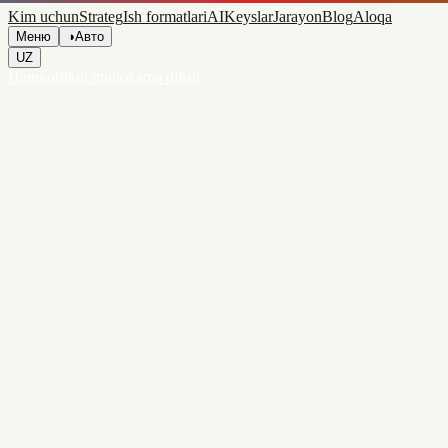
Kim uchun
Strateg
Ish formatlari
AI
Keyslar
Jarayon
Blog
Aloqa
Меню
◑
Авто
UZ
Hamkorlikni muhokama qilish
Marketing-strategiya
Digital-reklama
Kontent va
kommunikatsiyalar
Analitika va ma'lumotlar
AI va
avtomatlashtirish
AI joriy etish