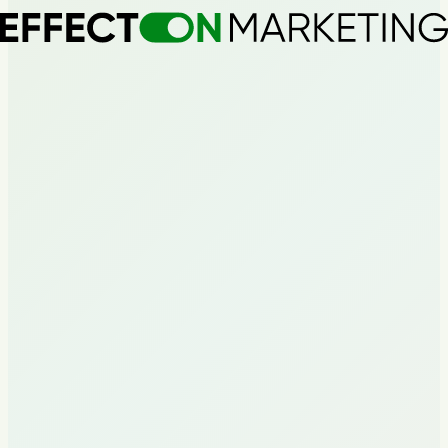
Tur mahsulotni noldan ishga tushirish
G'oyadan to'liq yuklanishga qadar bitta mavsumda: brend, sayt,
reklama kampaniyalari.
Brend
Veb-ishlab chiqish
Digital-reklama
Birinchi mavsumda 100% yuklanish
Trafikning 6 marta o'sishi
Tizimli masshtablash
Ishlab chiqarish / Riteil
Ishlab chiqarish holdingi uchun kompleks
marketing
6 yo'nalishi bo'lgan holding uchun yagona marketing-strategiya:
akustika, kresellar, pianinolar, chakana tarmoq, uskunalarni ijaraga
berish. 426 xodim, 17 700 m² ishlab chiqarish.
Marketing-sherik
Strategiya
Digital-reklama
6 brend uchun yagona strategiya
Barcha yo'nalishlar bo'yicha tizimli o'sish