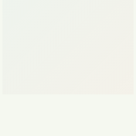
Brend tanilishining oshishi
Qurilgan jalb qilish voronkasi
Banking
Islom banki uchun biznesni rivojlantirish
Kompleks biznes-development: marketing-strategiya, sotuv tizimi,
28 yillik tarixga ega Qirg'izistonning birinchi islom banki uchun
mijozlarni jalb qilish.
Marketing-sherik
Sotuvlar
Analitika
Jalb qilingan depozitlarning o'sishi
Yangi sotuv tizimi
Murojaatlar konversiyasining oshishi