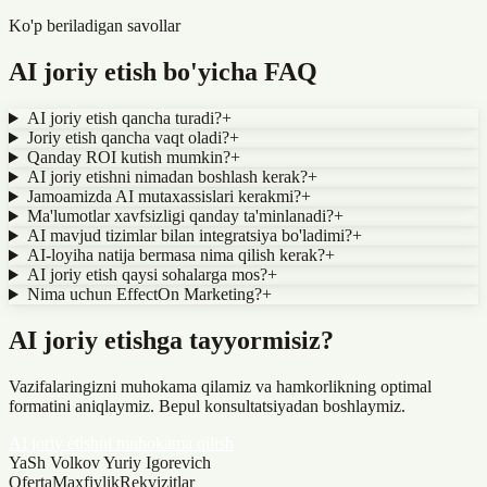
Ko'p beriladigan savollar
AI joriy etish bo'yicha FAQ
AI joriy etish qancha turadi?
+
Joriy etish qancha vaqt oladi?
+
Qanday ROI kutish mumkin?
+
AI joriy etishni nimadan boshlash kerak?
+
Jamoamizda AI mutaxassislari kerakmi?
+
Ma'lumotlar xavfsizligi qanday ta'minlanadi?
+
AI mavjud tizimlar bilan integratsiya bo'ladimi?
+
AI-loyiha natija bermasa nima qilish kerak?
+
AI joriy etish qaysi sohalarga mos?
+
Nima uchun EffectOn Marketing?
+
AI joriy etishga tayyormisiz?
Vazifalaringizni muhokama qilamiz va hamkorlikning optimal
formatini aniqlaymiz. Bepul konsultatsiyadan boshlaymiz.
AI joriy etishni muhokama qilish
YaSh Volkov Yuriy Igorevich
Oferta
Maxfiylik
Rekvizitlar