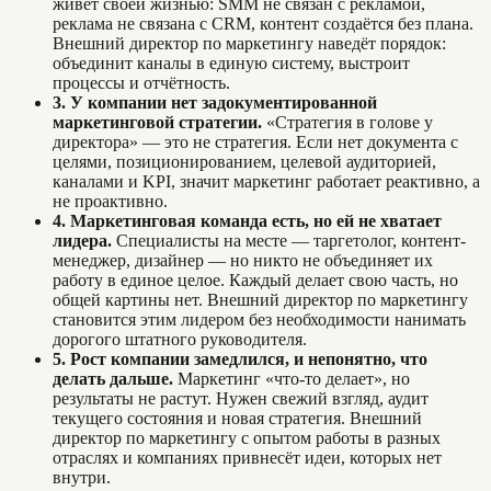
живёт своей жизнью: SMM не связан с рекламой,
реклама не связана с CRM, контент создаётся без плана.
Внешний директор по маркетингу наведёт порядок:
объединит каналы в единую систему, выстроит
процессы и отчётность.
3. У компании нет задокументированной
маркетинговой стратегии.
«Стратегия в голове у
директора» — это не стратегия. Если нет документа с
целями, позиционированием, целевой аудиторией,
каналами и KPI, значит маркетинг работает реактивно, а
не проактивно.
4. Маркетинговая команда есть, но ей не хватает
лидера.
Специалисты на месте — таргетолог, контент-
менеджер, дизайнер — но никто не объединяет их
работу в единое целое. Каждый делает свою часть, но
общей картины нет. Внешний директор по маркетингу
становится этим лидером без необходимости нанимать
дорогого штатного руководителя.
5. Рост компании замедлился, и непонятно, что
делать дальше.
Маркетинг «что-то делает», но
результаты не растут. Нужен свежий взгляд, аудит
текущего состояния и новая стратегия. Внешний
директор по маркетингу с опытом работы в разных
отраслях и компаниях привнесёт идеи, которых нет
внутри.