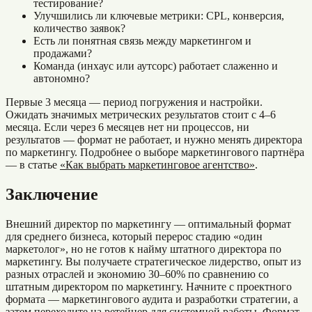
тестирование?
Улучшились ли ключевые метрики: CPL, конверсия,
количество заявок?
Есть ли понятная связь между маркетингом и
продажами?
Команда (инхаус или аутсорс) работает слаженно и
автономно?
Первые 3 месяца — период погружения и настройки.
Ожидать значимых метрических результатов стоит с 4–6
месяца. Если через 6 месяцев нет ни процессов, ни
результатов — формат не работает, и нужно менять директора
по маркетингу. Подробнее о выборе маркетингового партнёра
— в статье
«Как выбрать маркетинговое агентство»
.
Заключение
Внешний директор по маркетингу — оптимальный формат
для среднего бизнеса, который перерос стадию «один
маркетолог», но не готов к найму штатного директора по
маркетингу. Вы получаете стратегическое лидерство, опыт из
разных отраслей и экономию 30–60% по сравнению со
штатным директором по маркетингу. Начните с проектного
формата — маркетингового аудита и разработки стратегии, а
затем переходите на ретейнер для системной работы. Формат