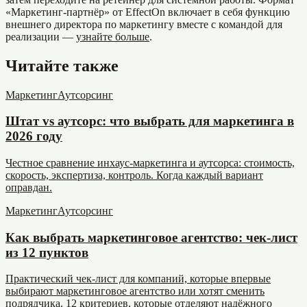
«Маркетинг-партнёр» от EffectOn включает в себя функцию
внешнего директора по маркетингу вместе с командой для
реализации —
узнайте больше
.
Читайте также
Маркетинг
Аутсорсинг
Штат vs аутсорс: что выбрать для маркетинга в
2026 году
Честное сравнение инхаус-маркетинга и аутсорса: стоимость,
скорость, экспертиза, контроль. Когда каждый вариант
оправдан.
Маркетинг
Аутсорсинг
Как выбрать маркетинговое агентство: чек-лист
из 12 пунктов
Практический чек-лист для компаний, которые впервые
выбирают маркетинговое агентство или хотят сменить
подрядчика. 12 критериев, которые отделяют надёжного