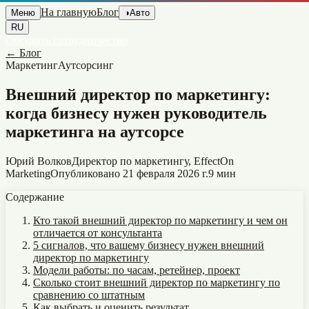
На главную
Блог
Меню
◑
Авто
RU
Обсудить сотрудничество
←
Блог
Маркетинг
Аутсорсинг
Внешний директор по маркетингу:
когда бизнесу нужен руководитель
маркетинга на аутсорсе
Юрий Волков
Директор по маркетингу, EffectOn
Marketing
Опубликовано
21 февраля 2026 г.
9 мин
Содержание
Кто такой внешний директор по маркетингу и чем он
отличается от консультанта
5 сигналов, что вашему бизнесу нужен внешний
директор по маркетингу
Модели работы: по часам, ретейнер, проект
Сколько стоит внешний директор по маркетингу по
сравнению со штатным
Как выбрать и оценить результат