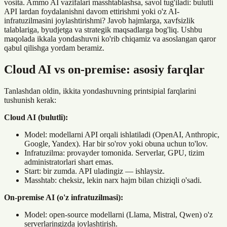
vosita. Ammo AI vazifalari masshtablashsa, savol tug'iladi: bulutli
API lardan foydalanishni davom ettirishmi yoki o'z AI-
infratuzilmasini joylashtirishmi? Javob hajmlarga, xavfsizlik
talablariga, byudjetga va strategik maqsadlarga bog'liq. Ushbu
maqolada ikkala yondashuvni ko'rib chiqamiz va asoslangan qaror
qabul qilishga yordam beramiz.
Cloud AI vs on-premise: asosiy farqlar
Tanlashdan oldin, ikkita yondashuvning printsipial farqlarini
tushunish kerak:
Cloud AI (bulutli):
Model: modellarni API orqali ishlatiladi (OpenAI, Anthropic,
Google, Yandex). Har bir so'rov yoki obuna uchun to'lov.
Infratuzilma: provayder tomonida. Serverlar, GPU, tizim
administratorlari shart emas.
Start: bir zumda. API uladingiz — ishlaysiz.
Masshtab: cheksiz, lekin narx hajm bilan chiziqli o'sadi.
On-premise AI (o'z infratuzilmasi):
Model: open-source modellarni (Llama, Mistral, Qwen) o'z
serverlaringizda joylashtirish.