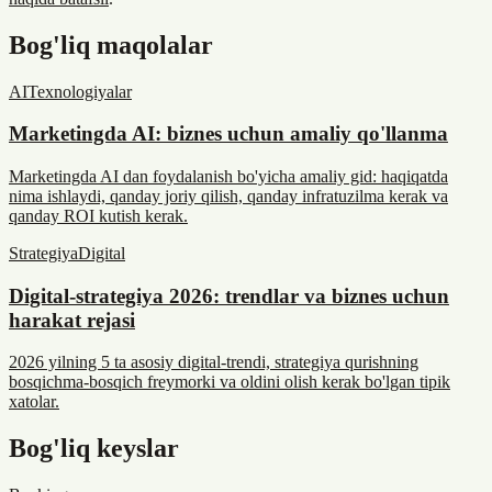
Bog'liq maqolalar
AI
Texnologiyalar
Marketingda AI: biznes uchun amaliy qo'llanma
Marketingda AI dan foydalanish bo'yicha amaliy gid: haqiqatda
nima ishlaydi, qanday joriy qilish, qanday infratuzilma kerak va
qanday ROI kutish kerak.
Strategiya
Digital
Digital-strategiya 2026: trendlar va biznes uchun
harakat rejasi
2026 yilning 5 ta asosiy digital-trendi, strategiya qurishning
bosqichma-bosqich freymorki va oldini olish kerak bo'lgan tipik
xatolar.
Bog'liq keyslar