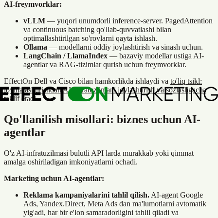
AI-freymvorklar:
vLLM
— yuqori unumdorli inference-server. PagedAttention
va continuous batching qo'llab-quvvatlashi bilan
optimallashtirilgan so'rovlarni qayta ishlash.
Ollama
— modellarni oddiy joylashtirish va sinash uchun.
LangChain / LlamaIndex
— bazaviy modellar ustiga AI-
agentlar va RAG-tizimlar qurish uchun freymvorklar.
EffectOn Dell va Cisco bilan hamkorlikda ishlaydi va
to'liq tsikl:
loyihalashtirishdan AI-infratuzilmani joylashtirish va sozlashgacha
taklif etadi.
Qo'llanilish misollari: biznes uchun AI-
agentlar
O'z AI-infratuzilmasi bulutli API larda murakkab yoki qimmat
amalga oshiriladigan imkoniyatlarni ochadi.
Marketing uchun AI-agentlar:
Reklama kampaniyalarini tahlil qilish.
AI-agent Google
Ads, Yandex.Direct, Meta Ads dan ma'lumotlarni avtomatik
yig'adi, har bir e'lon samaradorligini tahlil qiladi va