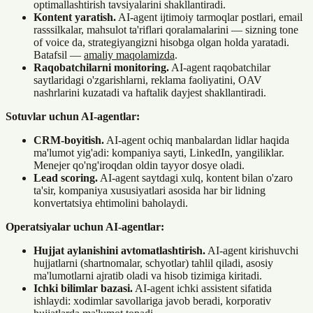
optimallashtirish tavsiyalarini shakllantiradi.
Kontent yaratish.
AI-agent ijtimoiy tarmoqlar postlari, email
rasssilkalar, mahsulot ta'riflari qoralamalarini — sizning tone
of voice da, strategiyangizni hisobga olgan holda yaratadi.
Batafsil —
amaliy maqolamizda
.
Raqobatchilarni monitoring.
AI-agent raqobatchilar
saytlaridagi o'zgarishlarni, reklama faoliyatini, OAV
nashrlarini kuzatadi va haftalik dayjest shakllantiradi.
Sotuvlar uchun AI-agentlar:
CRM-boyitish.
AI-agent ochiq manbalardan lidlar haqida
ma'lumot yig'adi: kompaniya sayti, LinkedIn, yangiliklar.
Menejer qo'ng'iroqdan oldin tayyor dosye oladi.
Lead scoring.
AI-agent saytdagi xulq, kontent bilan o'zaro
ta'sir, kompaniya xususiyatlari asosida har bir lidning
konvertatsiya ehtimolini baholaydi.
Operatsiyalar uchun AI-agentlar:
Hujjat aylanishini avtomatlashtirish.
AI-agent kirishuvchi
hujjatlarni (shartnomalar, schyotlar) tahlil qiladi, asosiy
ma'lumotlarni ajratib oladi va hisob tizimiga kiritadi.
Ichki bilimlar bazasi.
AI-agent ichki assistent sifatida
ishlaydi: xodimlar savollariga javob beradi, korporativ