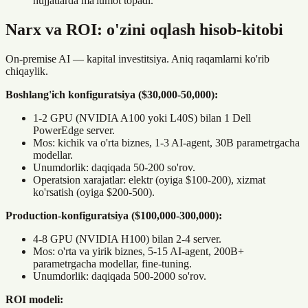
hujjatlarda ma'lumot topadi.
Narx va ROI: o'zini oqlash hisob-kitobi
On-premise AI — kapital investitsiya. Aniq raqamlarni ko'rib
chiqaylik.
Boshlang'ich konfiguratsiya ($30,000-50,000):
1-2 GPU (NVIDIA A100 yoki L40S) bilan 1 Dell
PowerEdge server.
Mos: kichik va o'rta biznes, 1-3 AI-agent, 30B parametrgacha
modellar.
Unumdorlik: daqiqada 50-200 so'rov.
Operatsion xarajatlar: elektr (oyiga $100-200), xizmat
ko'rsatish (oyiga $200-500).
Production-konfiguratsiya ($100,000-300,000):
4-8 GPU (NVIDIA H100) bilan 2-4 server.
Mos: o'rta va yirik biznes, 5-15 AI-agent, 200B+
parametrgacha modellar, fine-tuning.
Unumdorlik: daqiqada 500-2000 so'rov.
ROI modeli: