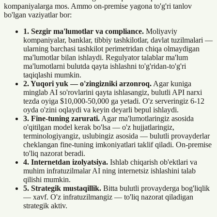
kompaniyalarga mos. Ammo on-premise yagona to'g'ri tanlov
bo'lgan vaziyatlar bor:
1. Sezgir ma'lumotlar va compliance.
Moliyaviy
kompaniyalar, banklar, tibbiy tashkilotlar, davlat tuzilmalari —
ularning barchasi tashkilot perimetridan chiqa olmaydigan
ma'lumotlar bilan ishlaydi. Regulyator talablar ma'lum
ma'lumotlarni bulutda qayta ishlashni to'g'ridan-to'g'ri
taqiqlashi mumkin.
2. Yuqori yuk — o'zingizniki arzonroq.
Agar kuniga
minglab AI so'rovlarini qayta ishlasangiz, bulutli API narxi
tezda oyiga $10,000-50,000 ga yetadi. O'z serveringiz 6-12
oyda o'zini oqlaydi va keyin deyarli bepul ishlaydi.
3. Fine-tuning zarurati.
Agar ma'lumotlaringiz asosida
o'qitilgan model kerak bo'lsa — o'z hujjatlaringiz,
terminologiyangiz, uslubingiz asosida — bulutli provayderlar
cheklangan fine-tuning imkoniyatlari taklif qiladi. On-premise
to'liq nazorat beradi.
4. Internetdan izolyatsiya.
Ishlab chiqarish ob'ektlari va
muhim infratuzilmalar AI ning internetsiz ishlashini talab
qilishi mumkin.
5. Strategik mustaqillik.
Bitta bulutli provayderga bog'liqlik
— xavf. O'z infratuzilmangiz — to'liq nazorat qiladigan
strategik aktiv.