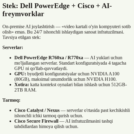
Stek: Dell PowerEdge + Cisco + AI-
freymvorklar
On-premise AI joylashtirish — «video kartali o'yin kompyuteri sotib
olish» emas. Bu 24/7 ishonchli ishlaydigan sanoat infratuzilmasi.
Tavsiya etilgan stek:
Serverlar:
Dell PowerEdge R760xa / R770xa
— AI yuklari uchun
mo'ljallangan serverlar. Standart konfiguratsiyada 4 tagacha
GPU ni qo'llab-quvvatlaydi.
GPU:
byudjetli konfiguratsiyalar uchun NVIDIA A100
(80GB), maksimal unumdorlik uchun NVIDIA H100.
Xotira:
katta kontekst oynalari bilan ishlash uchun 512GB-
2TB RAM.
Tarmoq:
Cisco Catalyst / Nexus
— serverlar o'rtasida past kechikishli
ishonchli ichki tarmoq qurish uchun.
Cisco Secure Firewall
— AI infratuzilmasini tashqi
tahdidlardan himoya qilish uchun.