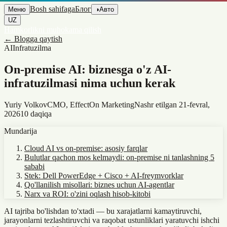
Bosh sahifaga
Блог
Меню
◑
Авто
UZ
Hamkorlikni muhokama qilish
←
Blogga qaytish
AI
Infratuzilma
On-premise AI: biznesga o'z AI-
infratuzilmasi nima uchun kerak
Yuriy Volkov
CMO, EffectOn Marketing
Nashr etilgan
21-fevral,
2026
10 daqiqa
Mundarija
Cloud AI vs on-premise: asosiy farqlar
Bulutlar qachon mos kelmaydi: on-premise ni tanlashning 5
sababi
Stek: Dell PowerEdge + Cisco + AI-freymvorklar
Qo'llanilish misollari: biznes uchun AI-agentlar
Narx va ROI: o'zini oqlash hisob-kitobi
AI tajriba bo'lishdan to'xtadi — bu xarajatlarni kamaytiruvchi,
jarayonlarni tezlashtiruvchi va raqobat ustunliklari yaratuvchi ishchi