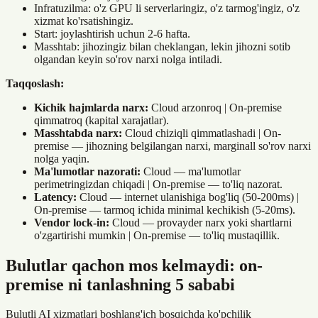
Infratuzilma: o'z GPU li serverlaringiz, o'z tarmog'ingiz, o'z
xizmat ko'rsatishingiz.
Start: joylashtirish uchun 2-6 hafta.
Masshtab: jihozingiz bilan cheklangan, lekin jihozni sotib
olgandan keyin so'rov narxi nolga intiladi.
Taqqoslash:
Kichik hajmlarda narx:
Cloud arzonroq | On-premise
qimmatroq (kapital xarajatlar).
Masshtabda narx:
Cloud chiziqli qimmatlashadi | On-
premise — jihozning belgilangan narxi, marginall so'rov narxi
nolga yaqin.
Ma'lumotlar nazorati:
Cloud — ma'lumotlar
perimetringizdan chiqadi | On-premise — to'liq nazorat.
Latency:
Cloud — internet ulanishiga bog'liq (50-200ms) |
On-premise — tarmoq ichida minimal kechikish (5-20ms).
Vendor lock-in:
Cloud — provayder narx yoki shartlarni
o'zgartirishi mumkin | On-premise — to'liq mustaqillik.
Bulutlar qachon mos kelmaydi: on-
premise ni tanlashning 5 sababi
Bulutli AI xizmatlari boshlang'ich bosqichda ko'pchilik