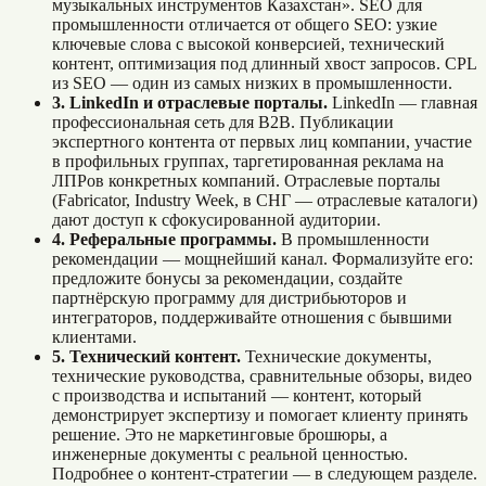
музыкальных инструментов Казахстан». SEO для
промышленности отличается от общего SEO: узкие
ключевые слова с высокой конверсией, технический
контент, оптимизация под длинный хвост запросов. CPL
из SEO — один из самых низких в промышленности.
3. LinkedIn и отраслевые порталы.
LinkedIn — главная
профессиональная сеть для B2B. Публикации
экспертного контента от первых лиц компании, участие
в профильных группах, таргетированная реклама на
ЛПРов конкретных компаний. Отраслевые порталы
(Fabricator, Industry Week, в СНГ — отраслевые каталоги)
дают доступ к сфокусированной аудитории.
4. Реферальные программы.
В промышленности
рекомендации — мощнейший канал. Формализуйте его:
предложите бонусы за рекомендации, создайте
партнёрскую программу для дистрибьюторов и
интеграторов, поддерживайте отношения с бывшими
клиентами.
5. Технический контент.
Технические документы,
технические руководства, сравнительные обзоры, видео
с производства и испытаний — контент, который
демонстрирует экспертизу и помогает клиенту принять
решение. Это не маркетинговые брошюры, а
инженерные документы с реальной ценностью.
Подробнее о контент-стратегии — в следующем разделе.