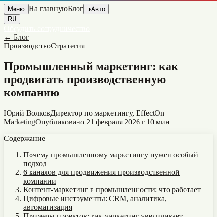
На главную
Блог
Меню
◑
Авто
RU
Обсудить сотрудничество
←
Блог
Производство
Стратегия
Промышленный маркетинг: как
продвигать производственную
компанию
Юрий Волков
Директор по маркетингу, EffectOn
Marketing
Опубликовано
21 февраля 2026 г.
10 мин
Содержание
Почему промышленному маркетингу нужен особый
подход
6 каналов для продвижения производственной
компании
Контент-маркетинг в промышленности: что работает
Цифровые инструменты: CRM, аналитика,
автоматизация
Примеры проектов: как маркетинг увеличивает