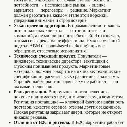
потребности → исследование рынка → оценка
вариантов → переговоры → решение. Маркетинг
должен работать на каждом этапе этой воронки,
удерживая внимание и строя доверие.
Узкая целевая аудитория.
В промышленности ваших
потенциальных клиентов — сотни или тысячи
компаний, а не миллионы потребителей. Это означает,
что массовая реклама неэффективна. Нужен точечный
подход: ABM (account-based marketing), прямое
обращение, отраслевые мероприятия.
Технически сложный продукт.
Покупатели —
инженеры, технические директора, закупщики с
глубоким пониманием продукта. Маркетинговые
материалы должны говорить на их языке: технические
спецификации, расчёты TCO, сравнение с аналогами.
Упрощённый маркетинг «для всех» не работает — он
вызывает недоверие.
Роль репутации.
В промышленности решение о
покупке принимается не одним человеком, а комитетом.
Репутация поставщика — ключевой фактор: надёжность
поставок, качество сервиса, отзывы других заказчиков.
Плохая репутация закрывает двери, которые не откроет
никакая реклама.
Отличия от B2C и ритейла.
В B2C маркетинг работает