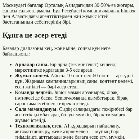
Мәскеудегі бағалар Орталық Азиядағыдан 30-50%-ға жоғары,
сапасы салыстырмалы. Бұл Ресейдегі компаниялардың Бішкек
пен Алматыдағы агенттіктермен жиі жұмыс істей
бастағанының себептерінің бірі.
Құнға не әсер етеді
Бағалар диапазоны кең, және міне, соңғы құн неге
байланысты:
Арналар саны.
Бір арна (тек контекст) кешенді
маркетингке қарағанда 3-5 есе арзан.
Жұмыс көлемі.
Айына 10 пост пен 60 пост — әр түрлі
құн. Жарнама кампанияларының саны, контент көлемі,
есеп жиілігі — бәрі әсер етеді.
Команда деңгейі.
Junior-маман арзанырақ, бірақ
нәтижесі де басқа. Senior-команда қымбатырақ, бірақ
сараптама есебінен тезірек өтеледі.
Сала мамандануы.
Сіздің салаңыздағы тәжірибесі бар
агенттік қымбатырақ болуы мүмкін, бірақ тиімдірек
жұмыс істейді.
Технологиялық стек.
AI құралдарын пайдалану,
автоматтандыру, жеке әзірлемелер — мұның бәрі
тиімділікті арттырады және бағаға әсер етуі мүмкін.