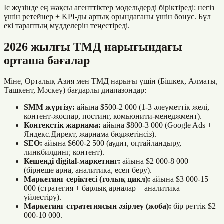
Іс жүзінде ең жақсы агенттіктер модельдерді біріктіреді: негіз
үшін ретейнер + KPI-ды артық орындағаны үшін бонус. Бұл
екі тараптың мүдделерін теңестіреді.
2026 жылғы ТМД нарығындағы
орташа бағалар
Міне, Орталық Азия мен ТМД нарығы үшін (Бішкек, Алматы,
Ташкент, Мәскеу) бағдарлы диапазондар:
SMM жүргізу:
айына $500-2 000 (1-3 әлеуметтік желі,
контент-жоспар, постинг, комьюнити-менеджмент).
Контекстік жарнама:
айына $800-3 000 (Google Ads +
Яндекс.Директ, жарнама бюджетінсіз).
SEO:
айына $600-2 500 (аудит, оңтайландыру,
линкбилдинг, контент).
Кешенді digital-маркетинг:
айына $2 000-8 000
(бірнеше арна, аналитика, есеп беру).
Маркетинг серіктесі (толық цикл):
айына $3 000-15
000 (стратегия + барлық арналар + аналитика +
үйлестіру).
Маркетинг стратегиясын әзірлеу (жоба):
бір реттік $2
000-10 000.