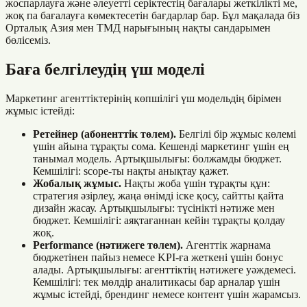
жоспарлауға және әлеуетті серіктестің бағалары жеткілікті ме,
жоқ па бағалауға көмектесетін бағдарлар бар. Бұл мақалада біз
Орталық Азия мен ТМД нарығының нақты сандарымен
бөлісеміз.
Баға белгілеудің үш моделі
Маркетинг агенттіктерінің көпшілігі үш модельдің бірімен
жұмыс істейді:
Ретейнер (абоненттік төлем).
Белгілі бір жұмыс көлемі
үшін айына тұрақты сома. Кешенді маркетинг үшін ең
танымал модель. Артықшылығы: болжамды бюджет.
Кемшілігі: scope-ты нақты анықтау қажет.
Жобалық жұмыс.
Нақты жоба үшін тұрақты құн:
стратегия әзірлеу, жаңа өнімді іске қосу, сайтты қайта
дизайн жасау. Артықшылығы: түсінікті нәтиже мен
бюджет. Кемшілігі: аяқтағаннан кейін тұрақты қолдау
жоқ.
Performance (нәтижеге төлем).
Агенттік жарнама
бюджетінен пайыз немесе KPI-ға жеткені үшін бонус
алады. Артықшылығы: агенттіктің нәтижеге уәждемесі.
Кемшілігі: тек мөлдір аналитикасы бар арналар үшін
жұмыс істейді, брендинг немесе контент үшін жарамсыз.