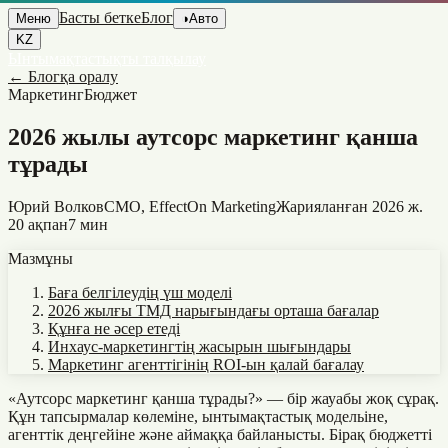
Басты бетке
Блог
Меню
◑
Авто
KZ
Ынтымақтастықты талқылау
←
Блогқа оралу
Маркетинг
Бюджет
2026 жылы аутсорс маркетинг қанша
тұрады
Юрий Волков
CMO, EffectOn Marketing
Жарияланған
2026 ж.
20 ақпан
7 мин
Мазмұны
Баға белгілеудің үш моделі
2026 жылғы ТМД нарығындағы орташа бағалар
Құнға не әсер етеді
Инхаус-маркетингтің жасырын шығындары
Маркетинг агенттігінің ROI-ын қалай бағалау
«Аутсорс маркетинг қанша тұрады?» — бір жауабы жоқ сұрақ.
Құн тапсырмалар көлеміне, ынтымақтастық модельіне,
агенттік деңгейіне және аймаққа байланысты. Бірақ бюджетті