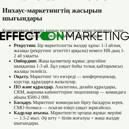
Инхаус-маркетингтің жасырын
шығындары
Компаниялар аутсорс құнын инхауспен салыстырғанда, жеке
команданың жасырын шығындарын жиі ұмытады:
Рекрутинг.
Бір маркетологты жалдау құны: 1-3 айлық
жалақы (рекрутинг агенттігі арқылы) немесе HR-дың 1-
2 ай уақыты.
Онбординг.
Жаңа қызметкер жұмыс деңгейіне
шыққанша 1-3 ай. Бұл уақыт бойы толық қайтарымсыз
жалақы төлейсіз.
Оқыту.
Маркетинг тез өзгереді — конференциялар,
курстар, құралдарға жазылулар.
ПО және құралдар.
Аналитика, дизайн құралдары,
CRM, жарнама кабинеттеріне лицензиялар — командаға
айына $500-2 000.
Басқару.
Маркетинг командасын біреу басқаруы керек.
CMO болмаса — осыған өзіңіз уақыт жұмсайсыз.
Кадрлар ағымы.
Маркетингте орташа жұмыс мерзімі
— 1.5-2 жыл. Әр кету = білім жоғалуы + жаңа жалдау
шығындары.