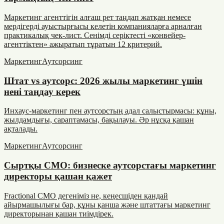
Маркетинг агенттігін алғаш рет таңдап жатқан немесе
мердігерді ауыстырғысы келетін компанияларға арналған
практикалық чек-лист. Сенімді серіктесті «конвейер-
агенттіктен» ажыратып тұратын 12 критерий.
Маркетинг
Аутсорсинг
Штат vs аутсорс: 2026 жылы маркетинг үшін
нені таңдау керек
Инхаус-маркетинг пен аутсорстың адал салыстырмасы: құны,
жылдамдығы, сараптамасы, бақылауы. Әр нұсқа қашан
ақталады.
Маркетинг
Аутсорсинг
Сыртқы CMO: бизнеске аутсорстағы маркетинг
директоры қашан қажет
Fractional CMO дегеніміз не, кеңесшіден қандай
айырмашылығы бар, құны қанша және штаттағы маркетинг
директорынан қашан тиімдірек.