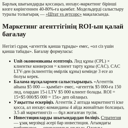
Барлық шығындарды қоссаңыз, инхаус-маркетинг бірінші
көзге көрінгеннен 40-80%-ға қымбат. Модельдерді салыстыру
туралы толығырақ —
«Штат vs аутсорс»
мақаласында.
Маркетинг агенттігінің ROI-ын қалай
бағалау
Негізгі сұрақ «агенттік қанша тұрады» емес, «ол сіз үшін
қанша табады». Бағалау формуласы:
Unit-экономиканы есептеңіз.
Лид құны (CPL) ×
клиентке конверсия = клиент тарту құны (CAC). CAC
LTV-ден (клиенттің өмірлік құны) кемінде 3 есе аз
болуы керек.
Балама нұсқалармен салыстырыңыз.
«Агенттік
айына $5 000 — қымбат» емес, «агенттік $5 000-ға 150
лид, олардан 15-і LTV $5 000 клиент болады. ROI =
15×$5 000/$5 000 = 15x» деп ойлаңыз.
Уақытты ескеріңіз.
Агенттік 2 аптада маркетингті іске
қосса, ал инхаус-команданы 4 айда жинайтын болсаңыз,
3.5 ай маркетингсіз — бұл жоғалған түсім.
Инвестицияларды шығындардан бөліңіз.
Стратегия
— ұзақ мерзімді әсері бар инвестиция. Ағымдағы
performance — операциялық шығын. Оларды