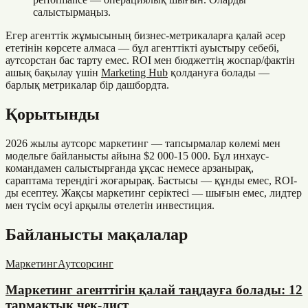
салыстырмаңыз.
Егер агенттік жұмысының бизнес-метрикаларға қалай әсер
ететінін көрсете алмаса — бұл агенттікті ауыстыру себебі,
аутсорстан бас тарту емес. ROI мен бюджеттің жоспар/фактін
ашық бақылау үшін
Marketing Hub
қолдануға болады —
барлық метрикалар бір дашбордта.
Қорытынды
2026 жылы аутсорс маркетинг — тапсырмалар көлемі мен
модельге байланысты айына $2 000-15 000. Бұл инхаус-
командамен салыстырғанда ұқсас немесе арзанырақ,
сараптама тереңдігі жоғарырақ. Бастысы — құнды емес, ROI-
ды есептеу. Жақсы маркетинг серіктесі — шығын емес, лидтер
мен түсім өсуі арқылы өтелетін инвестиция.
Байланысты мақалалар
Маркетинг
Аутсорсинг
Маркетинг агенттігін қалай таңдауға болады: 12
тармақтық чек-лист