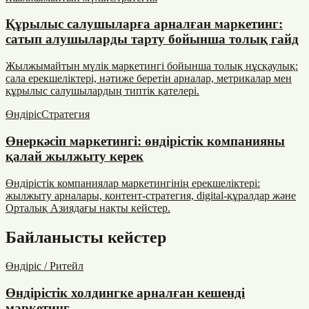
Құрылыс салушыларға арналған маркетинг:
сатып алушыларды тарту бойынша толық гайд
Жылжымайтын мүлік маркетингі бойынша толық нұсқаулық:
сала ерекшеліктері, нәтиже беретін арналар, метрикалар мен
құрылыс салушылардың типтік қателері.
Өндіріс
Стратегия
Өнеркәсіп маркетингі: өндірістік компанияны
қалай жылжыту керек
Өндірістік компаниялар маркетингінің ерекшеліктері:
жылжыту арналары, контент-стратегия, digital-құралдар және
Орталық Азиядағы нақты кейстер.
Байланысты кейстер
Өндіріс / Ритейл
Өндірістік холдингке арналған кешенді
маркетинг