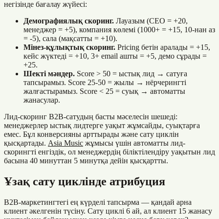
негізінде бағалау жүйесі:
Демографиялық скоринг.
Лауазым (CEO = +20,
менеджер = +5), компания көлемі (1000+ = +15, 10-нан аз
= -5), сала (мақсатты = +10).
Мінез-құлықтық скоринг.
Pricing бетін аралады = +15,
кейс жүктеді = +10, 3+ email ашты = +5, демо сұрады =
+25.
Шекті мәндер.
Score > 50 = ыстық лид → сатуға
тапсырамыз. Score 25-50 = жылы → нёрчерингті
жалғастырамыз. Score < 25 = суық → автоматты
жанасулар.
Лид-скоринг B2B-сатудың басты мәселесін шешеді:
менеджерлер ыстық лидтерге уақыт жұмсайды, суықтарға
емес. Бұл конверсияны арттырады және сату циклін
қысқартады.
Asia Music
жұмысы үшін автоматты лид-
скорингті енгіздік, ол менеджердің біліктілендіру уақытын лид
басына 40 минуттан 5 минутқа дейін қысқартты.
Ұзақ сату циклінде атрибуция
B2B-маркетингтегі ең күрделі тапсырма — қандай арна
клиент әкелгенін түсіну. Сату циклі 6 ай, ал клиент 15 жанасу