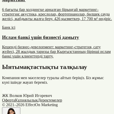
6 бағыты бар холдингке арналған бірыңғай маркетинг-
стратегия: акустика, креслолар, фортепианолар, бөлшек сауда
желісі, жабдықты жалға беру. 426 қызметкер, 17 700 м² өндіріс.
Банк ісі
Ислам банкі үшін бизнесті дамыту
Кешенді бизнес-девелопмент: маркетинг-стратегия, сату
жүйесі, 28 жылдық тарихы бар Қырғызстанның бірінші ислам
банкі үшін клиенттерді тарту.
Ынтымақтастықты талқылау
Компания мен мәселелер туралы айтып беріңіз. Біз жұмыс
күні ішінде жауап береміз.
Жобаны талқылау
ЖК Волков Юрий Игоревич
Оферта
Құпиялылық
Деректемелер
© 2021–
2026
EffectOn Marketing