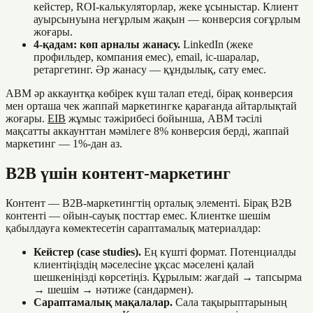
кейстер, ROI-калькуляторлар, жеке ұсыныстар. Клиент
ауырсынуына неғұрлым жақын — конверсия соғұрлым
жоғары.
4-қадам: көп арналы жанасу.
LinkedIn (жеке
профильдер, компания емес), email, іс-шаралар,
ретаргетинг. Әр жанасу — құндылық, сату емес.
ABM әр аккаунтқа көбірек күш талап етеді, бірақ конверсия
мен орташа чек жаппай маркетингке қарағанда айтарлықтай
жоғары.
EIB
жұмыс тәжірибесі бойынша, ABM тәсілі
мақсатты аккаунттан мәмілеге 8% конверсия берді, жаппай
маркетинг — 1%-дан аз.
B2B үшін контент-маркетинг
Контент — B2B-маркетингтің орталық элементі. Бірақ B2B
контенті — ойын-сауық посттар емес. Клиентке шешім
қабылдауға көмектесетін сараптамалық материалдар:
Кейстер (case studies).
Ең күшті формат. Потенциалды
клиентіңіздің мәселесіне ұқсас мәселені қалай
шешкеніңізді көрсетіңіз. Құрылым: жағдай → тапсырма
→ шешім → нәтиже (сандармен).
Сараптамалық мақалалар.
Сала тақырыптарының