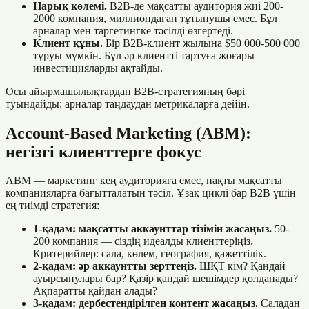
Нарық көлемі.
B2B-де мақсатты аудитория жиі 200-
2000 компания, миллиондаған тұтынушы емес. Бұл
арналар мен таргетингке тәсілді өзгертеді.
Клиент құны.
Бір B2B-клиент жылына $50 000-500 000
тұруы мүмкін. Бұл әр клиентті тартуға жоғары
инвестицияларды ақтайды.
Осы айырмашылықтардан B2B-стратегияның бәрі
туындайды: арналар таңдаудан метрикаларға дейін.
Account-Based Marketing (ABM):
негізгі клиенттерге фокус
ABM — маркетинг кең аудиторияға емес, нақты мақсатты
компанияларға бағытталатын тәсіл. Ұзақ циклі бар B2B үшін
ең тиімді стратегия:
1-қадам: мақсатты аккаунттар тізімін жасаңыз.
50-
200 компания — сіздің идеалды клиенттеріңіз.
Критерийлер: сала, көлем, география, қажеттілік.
2-қадам: әр аккаунтты зерттеңіз.
ШҚТ кім? Қандай
ауырсынулары бар? Қазір қандай шешімдер қолданады?
Ақпаратты қайдан алады?
3-қадам: дербестендірілген контент жасаңыз.
Саладан