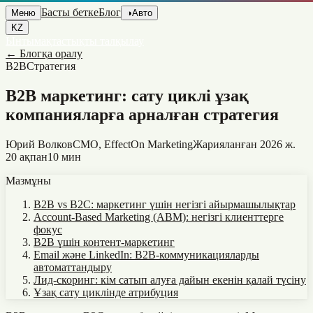
Басты бетке
Блог
Меню
◑
Авто
KZ
Ынтымақтастықты талқылау
←
Блогқа оралу
B2B
Стратегия
B2B маркетинг: сату циклі ұзақ
компанияларға арналған стратегия
Юрий Волков
CMO, EffectOn Marketing
Жарияланған
2026 ж.
20 ақпан
10 мин
Мазмұны
B2B vs B2C: маркетинг үшін негізгі айырмашылықтар
Account-Based Marketing (ABM): негізгі клиенттерге
фокус
B2B үшін контент-маркетинг
Email және LinkedIn: B2B-коммуникацияларды
автоматтандыру
Лид-скоринг: кім сатып алуға дайын екенін қалай түсіну
Ұзақ сату циклінде атрибуция