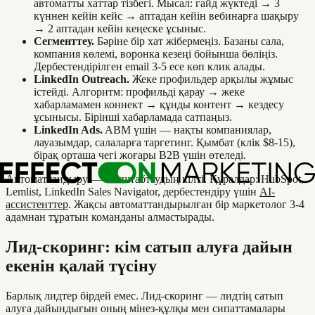
автоматты хаттар тізбегі. Мысал: гайд жүктеді → 3
күннен кейін кейс → аптадан кейін вебинарға шақыру
→ 2 аптадан кейін кеңеске ұсыныс.
Сегменттеу.
Бәріне бір хат жібермеңіз. Базаны сала,
компания көлемі, воронка кезеңі бойынша бөліңіз.
Дербестендірілген email 3-5 есе көп клик алады.
LinkedIn Outreach.
Жеке профильдер арқылы жұмыс
істейді. Алгоритм: профильді қарау → жеке
хабарламамен коннект → құнды контент → кездесу
ұсынысы. Бірінші хабарламада сатпаңыз.
LinkedIn Ads.
ABM үшін — нақты компаниялар,
лауазымдар, салаларға таргетинг. Қымбат (клік $8-15),
бірақ орташа чегі жоғары B2B үшін өтеледі.
Автоматтандыру — масштабтаудың кілті. Құралдар: HubSpot,
Lemlist, LinkedIn Sales Navigator, дербестендіру үшін
AI-
ассистенттер
. Жақсы автоматтандырылған бір маркетолог 3-4
адамнан тұратын команданы алмастырады.
Лид-скоринг: кім сатып алуға дайын
екенін қалай түсіну
Барлық лидтер бірдей емес. Лид-скоринг — лидтің сатып
алуға дайындығын оның мінез-құлқы мен сипаттамалары