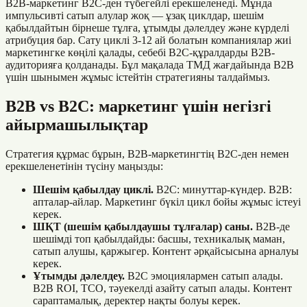
B2B-маркетинг B2C-ден түбегейлі ерекшеленеді. Мұнда
импульсивті сатып алулар жоқ — ұзақ циклдар, шешім
қабылдайтын бірнеше тұлға, ұтымды дәлелдеу және күрделі
атрибуция бар. Сату циклі 3-12 ай болатын компаниялар жиі
маркетингке көңілі қалады, себебі B2C-құралдарды B2B-
аудиторияға қолданады. Бұл мақалада ТМД жағдайында B2B
үшін шынымен жұмыс істейтін стратегияны талдаймыз.
B2B vs B2C: маркетинг үшін негізгі
айырмашылықтар
Стратегия құрмас бұрын, B2B-маркетингтің B2C-ден немен
ерекшеленетінін түсіну маңызды:
Шешім қабылдау циклі.
B2C: минуттар-күндер. B2B:
апталар-айлар. Маркетинг бүкіл цикл бойы жұмыс істеуі
керек.
ШҚТ (шешім қабылдаушы тұлғалар) саны.
B2B-де
шешімді топ қабылдайды: басшы, техникалық маман,
сатып алушы, қаржыгер. Контент әрқайсысына арналуы
керек.
Ұтымды дәлелдеу.
B2C эмоциялармен сатып алады.
B2B ROI, TCO, тәуекелді азайту сатып алады. Контент
сараптамалық, деректер нақты болуы керек.