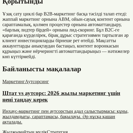
Қорытынды
Ұзақ сату циклі бар B2B-маркетинг басқа тәсілді талап етеді:
жаппай маркетинг орнына ABM, ойын-сауық контент орнына
сараптамалық, қолмен процестер орнына автоматтандыру,
«барлық лидтер бірдей» орнына лид-скоринг. Бұл B2C-ге
қарағанда күрделірек, бірақ дұрыс стратегиямен тартылған әр
клиент инвестицияларды бірнеше рет өтейді. Мақсатты
аккаунттарды анықтаудан бастаңыз, контент воронкасын
құрыңыз және нёрчерингті автоматтандырыңыз — нәтижелер
көп күттірмейді.
Байланысты мақалалар
Маркетинг
Аутсорсинг
Штат vs аутсорс: 2026 жылы маркетинг үшін
нені таңдау керек
Инхаус-маркетинг пен аутсорстың адал салыстырмасы: құны,
жылдамдығы, сараптамасы, бақылауы. Әр нұсқа қашан
ақталады.
Жылжымайтын мүлік
Стратегия