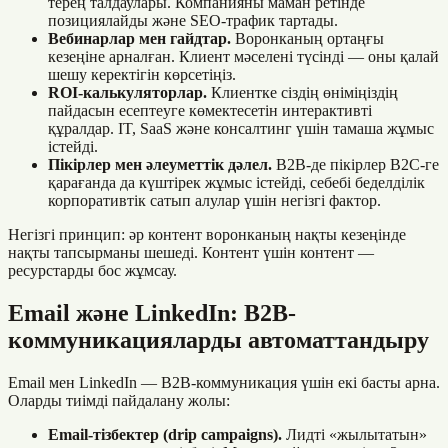
терең талдаулары. Компанияны маман ретінде
позициялайды және SEO-трафик тартады.
Вебинарлар мен гайдтар.
Воронканың ортаңғы
кезеңіне арналған. Клиент мәселені түсінді — оны қалай
шешу керектігін көрсетіңіз.
ROI-калькуляторлар.
Клиентке сіздің өніміңіздің
пайдасын есептеуге көмектесетін интерактивті
құралдар. IT, SaaS және консалтинг үшін тамаша жұмыс
істейді.
Пікірлер мен әлеуметтік дәлел.
B2B-де пікірлер B2C-ге
қарағанда да күштірек жұмыс істейді, себебі беделділік
корпоративтік сатып алулар үшін негізгі фактор.
Негізгі принцип: әр контент воронканың нақты кезеңінде
нақты тапсырманы шешеді. Контент үшін контент —
ресурстарды бос жұмсау.
Email және LinkedIn: B2B-
коммуникацияларды автоматтандыру
Email мен LinkedIn — B2B-коммуникация үшін екі басты арна.
Оларды тиімді пайдалану жолы:
Email-тізбектер (drip campaigns).
Лидті «жылытатын»