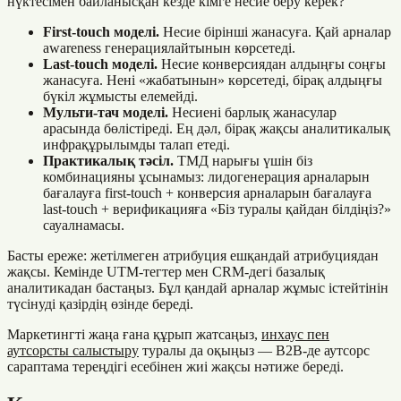
нүктесімен байланысқан кезде кімге несие беру керек?
First-touch моделі.
Несие бірінші жанасуға. Қай арналар
awareness генерациялайтынын көрсетеді.
Last-touch моделі.
Несие конверсиядан алдыңғы соңғы
жанасуға. Нені «жабатынын» көрсетеді, бірақ алдыңғы
бүкіл жұмысты елемейді.
Мульти-тач моделі.
Несиені барлық жанасулар
арасында бөлістіреді. Ең дәл, бірақ жақсы аналитикалық
инфрақұрылымды талап етеді.
Практикалық тәсіл.
ТМД нарығы үшін біз
комбинацияны ұсынамыз: лидогенерация арналарын
бағалауға first-touch + конверсия арналарын бағалауға
last-touch + верификацияға «Біз туралы қайдан білдіңіз?»
сауалнамасы.
Басты ереже: жетілмеген атрибуция ешқандай атрибуциядан
жақсы. Кемінде UTM-тегтер мен CRM-дегі базалық
аналитикадан бастаңыз. Бұл қандай арналар жұмыс істейтінін
түсінуді қазірдің өзінде береді.
Маркетингті жаңа ғана құрып жатсаңыз,
инхаус пен
аутсорсты салыстыру
туралы да оқыңыз — B2B-де аутсорс
сараптама тереңдігі есебінен жиі жақсы нәтиже береді.