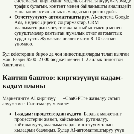
системасын киргиздик: модель сайттагы жүрүм-турумду,
трафик булагын, контент менен байланышты анализдейт
жана конверсиянын ыктымалдыгын прогноздойт.
Отчеттуулукту автоматташтыруу.
AI-система Google
Ads, Яндекс.Директ, соцтармактар, CRM
маалыматтарын чогултат жана жыйынтыктар менен
сунуштамалар камтыган жумалык отчет автоматтык
түрдө түзөт. Жумасына аналитиктин 8–10 саатын
үнөмдөө.
Бул кейстердин бирөө да чоң инвестицияларды талап кылган
жок. Баары $500–2 000 бюджет менен 1–2 айлык пилоттон
башталган.
Кантип баштоо: киргизүүнүн кадам-
кадам планы
Маркетингге AI киргизүү — «ChatGPTге жазылуу сатып
алуу» эмес. Системалуу мамиле:
1-кадам: процесстердин аудити.
Бардык маркетинг
процесстерин жазып, кайсынысы: рутиналуу,
кайталануучу, маалыматтарды иштетүүнү талап
кылаарын баалаңыз. Булар AI-автоматташтыруу үчүн