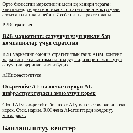
Орто бизнестин маркетингиндеги эң кеңири тараган
көйгөйлөрдүн диагностикасы: стратегиянын жоктугунан
алсыз аналитикага чейин. 7 себеп жана аракет планы.
B2B
Стратегия
B2B маркетинг: сатуунун узун цикли бар
компаниялар үчүн стратегия
B2B-маркетинг боюнча стратегиялык гайд: ABM, контент-
маркетинг, email-автоматташтыруу, лид-скоринг жана узун
сатуу циклдериндеги атрибуция.
AI
Инфраструктура
On-premise AI: бизнеске өзүнүн AI-
инфраструктурасы эмне үчүн керек
Cloud AI vs on-premise: бизнеске AI үчүн өз серверлери качан
керек. Стек, наркы, ROI жана AI-агенттерди колдонуу
мисалдары.
Байланыштуу кейстер