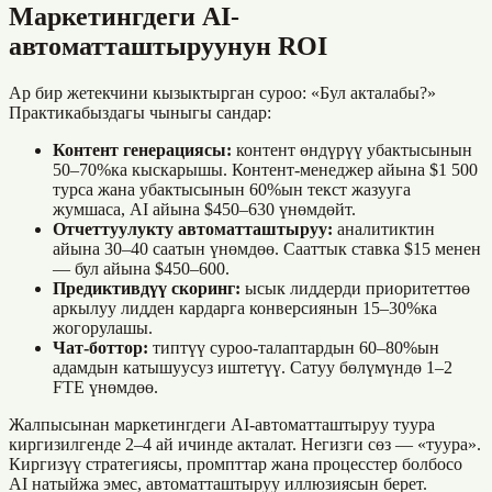
Маркетингдеги AI-
автоматташтыруунун ROI
Ар бир жетекчини кызыктырган суроо: «Бул акталабы?»
Практикабыздагы чыныгы сандар:
Контент генерациясы:
контент өндүрүү убактысынын
50–70%ка кыскарышы. Контент-менеджер айына $1 500
турса жана убактысынын 60%ын текст жазууга
жумшаса, AI айына $450–630 үнөмдөйт.
Отчеттуулукту автоматташтыруу:
аналитиктин
айына 30–40 саатын үнөмдөө. Сааттык ставка $15 менен
— бул айына $450–600.
Предиктивдүү скоринг:
ысык лиддерди приоритеттөө
аркылуу лидден кардарга конверсиянын 15–30%ка
жогорулашы.
Чат-боттор:
типтүү суроо-талаптардын 60–80%ын
адамдын катышуусуз иштетүү. Сатуу бөлүмүндө 1–2
FTE үнөмдөө.
Жалпысынан маркетингдеги AI-автоматташтыруу туура
киргизилгенде 2–4 ай ичинде акталат. Негизги сөз — «туура».
Киргизүү стратегиясы, промпттар жана процесстер болбосо
AI натыйжа эмес, автоматташтыруу иллюзиясын берет.