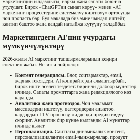
маркетингдин ылдамдыгы, наркы жана сапаты боюнча
утулушат. Бирок «ChatGPTни сынап көрүү» менен «AI
маркетинг процесстерине системалуу киргизүү» ортосунда
чоң пропасть бар. Бул макалада биз эмне чындап иштейт,
кантип баштоо жана кандай натыйжа күтүүнү талдайбыз.
Маркетингдеги AI'нин учурдагы
мүмкүнчүлүктөрү
2026-жылы AI маркетинг тапшырмаларынын кеңири
спектрин жабат. Негизги чөйрөлөр:
Контент генерациясы.
Блог, соцтармактар, email,
жарнак текстдери. AI копирайтерди алмаштырбайт,
бирок ишти эселеп тездетет: биринчи долбоор мүнөттөр
ичинде. Сапаты промпттарга жана редакциялоого көз
каранды.
Аналитика жана прогноздоо.
Чоң маалымат
массивдерин иштетүү, паттерндерди аныктоо,
кардардын LTV прогнозу, лиддерди предиктивдүү
скоринг. Аналитик бир күндө кылганды AI мүнөттөр
ичинде кылат.
Персонализация.
Сайттагы динамикалык контент,
персонализацияланган email-чынжырчалар, продукт