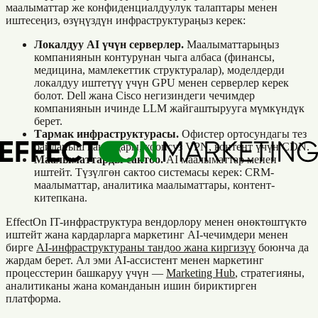
маалыматтар же конфиденциалдуулук талаптары менен
иштесеңиз, өзүңүздүн инфраструктураңыз керек:
Локалдуу AI үчүн серверлер.
Маалыматтарыңыз
компаниянын контурунан чыга албаса (финансы,
медицина, мамлекеттик структуралар), моделдерди
локалдуу иштетүү үчүн GPU менен серверлер керек
болот. Dell жана Cisco негизиндеги чечимдер
компаниянын ичинде LLM жайгаштырууга мүмкүндүк
берет.
Тармак инфраструктурасы.
Офистер ортосундагы тез
байланыш каналдары, коопсуз VPN, контент үчүн CDN.
Маалыматтарды сактоо.
AI маалыматтар менен
иштейт. Түзүлгөн сактоо системасы керек: CRM-
маалыматтар, аналитика маалыматтары, контент-
китепкана.
EffectOn IT-инфраструктура вендорлору менен өнөктөштүктө
иштейт жана кардарларга маркетинг AI-чечимдери менен
бирге
AI-инфраструктураны тандоо жана киргизүү
боюнча да
жардам берет. Ал эми AI-ассистент менен маркетинг
процесстерин башкаруу үчүн —
Marketing Hub
, стратегияны,
аналитиканы жана команданын ишин бириктирген
платформа.