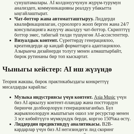
сунуштамалары. AI колдонуучунун жүрүм-турумун
анализдеп, коммуникацияны реалдуу убакытта
ыңгайлаштырат.
Чат-боттор жана автоматташтыруу.
Лиддерди
квалификациялаган, суроолорго жооп берген жана 24/7
консультацияга жазуучу акылдуу чат-боттор. Скрипттүү
боттор эмес, табигый тилди түшүнгөн AI-ассистенттер.
Визуалдык контент.
Сүрөттөрдү генерациялоо,
креативдерди ар кандай форматтарга адаптациялоо.
Азырынча дизайнерди толугу менен алмаштырбайт,
бирок рутинаны бир топ кыскартат.
Чыныгы кейстер: AI иш жүзүндө
Теория жакшы, бирок практикабыздагы конкреттүү
мисалдарды карайлы:
Музыка индустриясы үчүн контент.
Asia Music
үчүн
биз AI аркылуу контент-пландар жана посттордун
биринчи долбоорлорун генерациялаганбыз. Бул
жарыялоолордун жыштыгын ошол эле ресурстар менен
3 эсе көбөйтүүгө мүмкүндүк берди, коргоо 150%ка өстү.
Лиддердин предиктивдүү аналитикасы.
B2B-
кардарлар үчүн биз AI негизиндеги лид скоринг