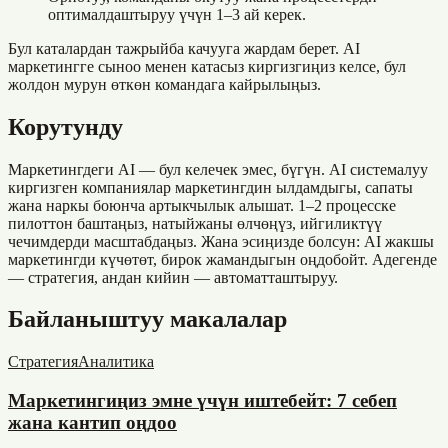
оптималдаштыруу үчүн 1–3 ай керек.
Бул каталардан тажрыйба качууга жардам берет. AI
маркетингге сыноо менен катасыз киргизгиңиз келсе, бул
жолдон мурун өткөн командага кайрылыңыз.
Корутунду
Маркетингдеги AI — бул келечек эмес, бүгүн. AI системалуу
киргизген компаниялар маркетингдин ылдамдыгы, сапаты
жана наркы боюнча артыкчылык алышат. 1–2 процесске
пилоттон баштаңыз, натыйжаны өлчөңүз, ийгиликтүү
чечимдерди масштабдаңыз. Жана эсиңизде болсун: AI жакшы
маркетингди күчөтөт, бирок жамандыгын оңдобойт. Адегенде
— стратегия, андан кийин — автоматташтыруу.
Байланыштуу макалалар
Стратегия
Аналитика
Маркетингиңиз эмне үчүн иштебейт: 7 себеп
жана кантип оңдоо