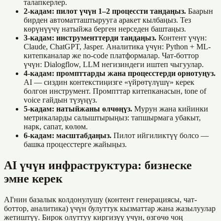
талапкерлер.
2-кадам: пилот үчүн 1–2 процессти тандаңыз.
Баарын
бирден автоматташтырууга аракет кылбаңыз. Тез
көрүнүүчү натыйжа берген нерседен баштаңыз.
3-кадам: инструменттерди тандаңыз.
Контент үчүн:
Claude, ChatGPT, Jasper. Аналитика үчүн: Python + ML-
китепканалар же no-code платформалар. Чат-боттор
үчүн: Dialogflow, LLM негизиндеги иштеп чыгуулар.
4-кадам: промпттарды жана процесстерди орнотуңуз.
AI — сиздин контекстиңизге «үйрөтүлүшү» керек
болгон инструмент. Промпттар китепканасын, tone of
voice гайдын түзүңүз.
5-кадам: натыйжаны өлчөңүз.
Мурун жана кийинки
метрикаларды салыштырыңыз: тапшырмага убакыт,
нарк, сапат, көлөм.
6-кадам: масштабдаңыз.
Пилот ийгиликтүү болсо —
башка процесстерге жайыңыз.
AI үчүн инфраструктура: бизнеске
эмне керек
AI'нин базалык колдонулушу (контент генерациясы, чат-
боттор, аналитика) үчүн булуттук кызматтар жана жазылуулар
жетиштүү. Бирок олуттуу киргизүү үчүн, өзгөчө чоң