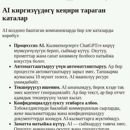
AI киргизүүдөгү кеңири тараган
каталар
AI колдоно баштаган компанияларда бир эле каталарды
көрөбүз:
Процесссиз AI.
Кызматкерлерге ChatGPTге кирүү
мүмкүнчүлүгүн берип, сыйкыр күтүү. Окутуу,
промпттар жана сапат көзөмөлү болбосо натыйжа
кокустук болот.
Автоматташтыруу үчүн автоматташтыруу.
Ар бир
процессти автоматташтыруу зарыл эмес. Тапшырма
жумасына 10 мүнөт ээлесе, AI маанилүү ресурс
үнөмдөбөйт.
Текшерүүсүз ишеним.
AI ынанымдуу, бирок кээде так
эмес контент генерациялайт. Ар бир текст, ар бир отчет
адамдык текшерүүнү талап кылат.
Конфиденциалдуулукту этибарга албоо.
Тобокелдиктерди баалабай коммерциялык сырларды,
жеке маалыматтарды жана конфиденциалдуу
документтерди коомдук AI-кызматтарга жүктөбөңүз.
Заматта натыйжа күтүү.
AI — сыйкырдуу таякча эмес.
Орнотуу, команданы окутуу жана процесстерди