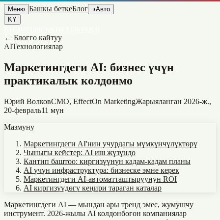
Башкы бетке
Блог
Меню
◑
Авто
KY
Кызматташтыкты талкуулоо
←
Блогго кайтуу
AI
Технологиялар
Маркетингдеги AI: бизнес үчүн
практикалык колдонмо
Юрий Волков
CMO, EffectOn Marketing
Жарыяланган
2026-ж.,
20-февраль
11 мүн
Мазмуну
Маркетингдеги AI'нин учурдагы мүмкүнчүлүктөрү
Чыныгы кейстер: AI иш жүзүндө
Кантип баштоо: киргизүүнүн кадам-кадам планы
AI үчүн инфраструктура: бизнеске эмне керек
Маркетингдеги AI-автоматташтыруунун ROI
AI киргизүүдөгү кеңири тараган каталар
Маркетингдеги AI — мындан ары тренд эмес, жумушчу
инструмент. 2026-жылы AI колдонбогон компаниялар